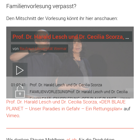
Familienvorlesung verpasst?
Den Mitschnitt der Vorlesung könnt ihr hier anschauen:
Prof. Dr. Harald Lesch und Dr. Cecilia Scorza, »DER BLAUE PLANET – Unser Paradies in Gefahr – Ein Rettungsplan«
von
Bauhaus-Universität Weimar
Play
01:02:41
Prof. Dr. Harald Lesch und Dr. Cecilia Scorza
Unlock
FAMILIENVORLESUNGProf. Dr. Harald Lesch und Dr. Cecilia
Scorza FAMILIENVORLESUNG »DER BLAUE PLANET – Unser
Prof. Dr. Harald Lesch und Dr. Cecilia Scorza, »DER BLAUE
Paradies in Gefahr – Ein Rettungsplan« 24.08.2019, Kinderuni
PLANET – Unser Paradies in Gefahr – Ein Rettungsplan«
auf
Weimar
Vimeo
.
Wir danken Steven Mehlhorn,
eLab
, für die Produktion