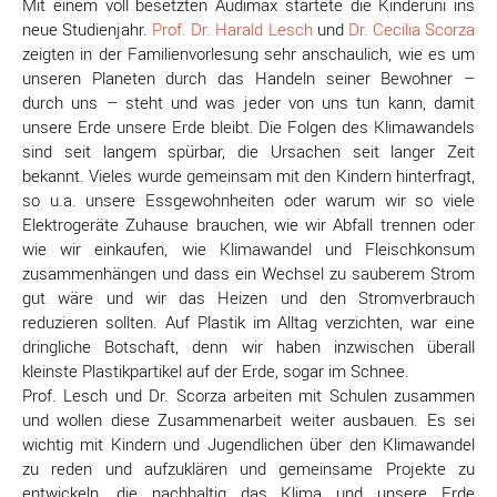
Mit einem voll besetzten Audimax startete die Kinderuni ins
neue Studienjahr.
Prof. Dr. Harald Lesch
und
Dr. Cecilia Scorza
zeigten in der Familienvorlesung sehr anschaulich, wie es um
unseren Planeten durch das Handeln seiner Bewohner –
durch uns – steht und was jeder von uns tun kann, damit
unsere Erde unsere Erde bleibt. Die Folgen des Klimawandels
sind seit langem spürbar, die Ursachen seit langer Zeit
bekannt. Vieles wurde gemeinsam mit den Kindern hinterfragt,
so u.a. unsere Essgewohnheiten oder warum wir so viele
Elektrogeräte Zuhause brauchen, wie wir Abfall trennen oder
wie wir einkaufen, wie Klimawandel und Fleischkonsum
zusammenhängen und dass ein Wechsel zu sauberem Strom
gut wäre und wir das Heizen und den Stromverbrauch
reduzieren sollten. Auf Plastik im Alltag verzichten, war eine
dringliche Botschaft, denn wir haben inzwischen überall
kleinste Plastikpartikel auf der Erde, sogar im Schnee.
Prof. Lesch und Dr. Scorza arbeiten mit Schulen zusammen
und wollen diese Zusammenarbeit weiter ausbauen. Es sei
wichtig mit Kindern und Jugendlichen über den Klimawandel
zu reden und aufzuklären und gemeinsame Projekte zu
entwickeln, die nachhaltig das Klima und unsere Erde