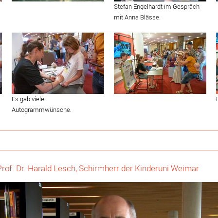
Stefan Engelhardt im Gespräch
mit Anna Blässe.
Es gab viele
Autogrammwünsche.
rof. Dr. Harald Lesch, Schirmherr der Kinderuni Weimar