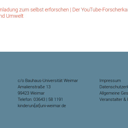
Einladung zum selbst erforschen | Der YouTube-Forscherka
und Umwelt
c/o Bauhaus-Universität Weimar
Impressum
Amalienstraße 13
Datenschutzerk
99423 Weimar
Allgemeine Ge
Telefon: 03643 | 58 1191
Veranstalter & 
kinderuni[at]uni-weimar.de