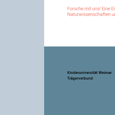
Forsche mit uns! Eine 
Naturwissenschaften 
Kinderuniversität Weimar
Trägerverbund