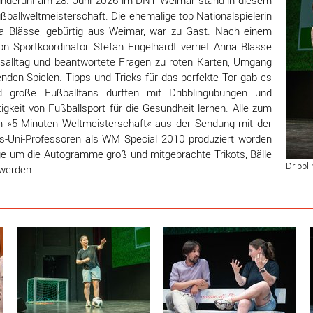
Kinderuni am 28. Juni 2026 im DNT Weimar stand in diesem
ßballweltmeisterschaft. Die ehemalige top Nationalspielerin
a Blässe, gebürtig aus Weimar, war zu Gast. Nach einem
on Sportkoordinator Stefan Engelhardt verriet Anna Blässe
ngsalltag und beantwortete Fragen zu roten Karten, Umgang
nden Spielen. Tipps und Tricks für das perfekte Tor gab es
nd große Fußballfans durften mit Dribblingübungen und
igkeit von Fußballsport für die Gesundheit lernen. Alle zum
m »5 Minuten Weltmeisterschaft« aus der Sendung mit der
s-Uni-Professoren als WM Special 2010 produziert worden
ge um die Autogramme groß und mitgebrachte Trikots, Bälle
Dribbli
 werden.