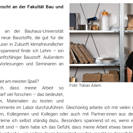
orscht an der Fakultät Bau und
n an der Bauhaus-Universität
 neue Baustoffe, die gut für die
ser in Zukunft klimafreundlicher
spannend finde ich Lehm – ein
kunftsfähiger Baustoff. Außerdem
Vorlesungen und Seminaren an
eit am meisten Spaß?
Foto: Tobias Adam
ch, dass meine Arbeit so
arf viel forschen – das bedeutet,
n, Materialien zu testen und
imente im Labor durchzuführen. Gleichzeitig arbeite ich mit vielen
n, Kolleginnen und Kollegen oder auch mit Partner:innen aus der
erne ich selbst ständig dazu. Besonders spannend ist es, wenn wi
welt sind – dann habe ich das Gefühl, dass meine Arbeit etwas bewi