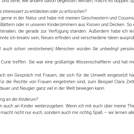
rf und sehe, wie andere davon begeistert werden, macht es doppelt S
s interessiert zu entdecken oder zu erforschen?
r gerne in der Natur und habe mit meinen Geschwistern und Cousins
Blättern oder in unseren Kinderzimmern aus Kissen und Decken. So e
terialien, die gerade zur Verfügung standen. Außerdem habe ich lei
nnte ich kreativ sein, Neues erfinden und verschiedene Ideen auspro
cht auch schon verstorbenen) Menschen würden Sie unbedingt persönl
Curie treffen. Sie war eine großartige Wissenschaftlerin und hat mit
ch ein Gespräch mit Frauen, die sich für die Umwelt eingesetzt 
für die Rechte von Frauen eingetreten sind, zum Beispiel Clara Zetk
auer und Neugier ganz viel in der Welt bewegen kann.
ng an der Kinderuni?
ssen auch an Kinder weiterzugeben. Wenn ich mit euch über meine Th
acht nicht nur euch, sondern auch mir richtig Spaß – wir lernen all