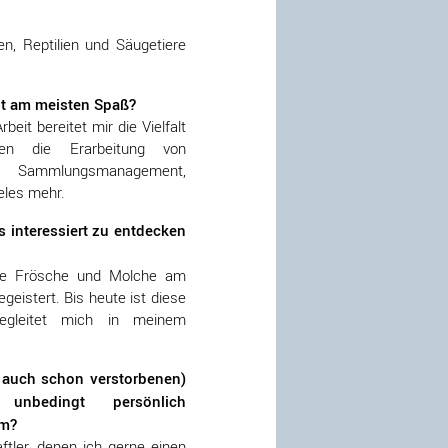
en, Reptilien und Säugetiere
it am meisten Spaß?
it bereitet mir die Vielfalt
en die Erarbeitung von
Sammlungsmanagement,
eles mehr.
s interessiert zu entdecken
ie Frösche und Molche am
geistert. Bis heute ist diese
begleitet mich in meinem
t auch schon verstorbenen)
nbedingt persönlich
um?
tler, denen ich gerne einen