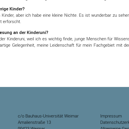
rige Kinder?
Kinder, aber ich habe eine kleine Nichte. Es ist wunderbar zu sehen,
 erforscht.
lesung an der Kinderuni?
 der Kinderuni, weil ich es wichtig finde, junge Menschen für Wiss
oßartige Gelegenheit, meine Leidenschaft für mein Fachgebiet mit d
c/o Bauhaus-Universität Weimar
Impressum
Amalienstraße 13
Datenschutzerk
99423 Weimar
Allgemeine Ge